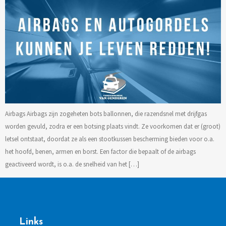
Airbags Airbags zijn zogeheten bots ballonnen, die razendsnel met drijfgas
worden gevuld, zodra er een botsing plaats vindt. Ze voorkomen dat er (groot)
letsel ontstaat, doordat ze als een stootkussen bescherming bieden voor o.a.
het hoofd, benen, armen en borst. Een factor die bepaalt of de airbags
geactiveerd wordt, is o.a. de snelheid van het […]
Links