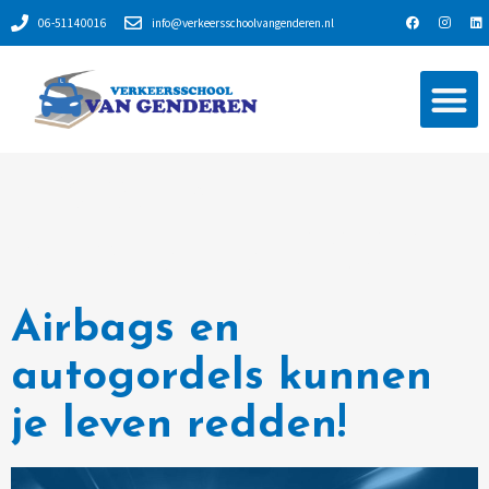
06-51140016
info@verkeersschoolvangenderen.nl
Rijles in een automaat
Dag:
19
augustus 2024
Airbags en
autogordels kunnen
je leven redden!