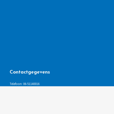
Contactgegevens
Telefoon: 06-51140016
E-mail: info@verkeersschoolvangenderen.nl
KvK: 63924919
Rijschoolnummer: 7600F7