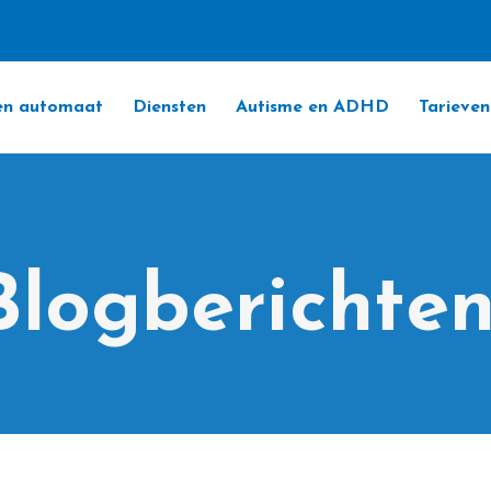
 een automaat
Diensten
Autisme en ADHD
Tarieven
Blogberichte