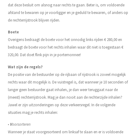
dat deze besluit om alsnog naar rechts te gaan. Beter is, om voldoende
afstand te bewaren op je voorligger en je geduld te bewaren, of anders op
de rechterrijstrook blijven rijden.
Boete
Overigens bedraagt de boete voor het onnodig links rijden € 280,00 en
bedraagt de boete voor het rechts inhalen waar dit niet is toegestaan €
320,00. Dat doet flink pijn in je portemonnee!
Wat zijn de regels?
De positie van de bestuurder op de rijbaan of rijstrook is zoveel mogelijk
rechts waar dit mogelijk is. De vuistregel is, dat wanneer je 10 seconden of
langer geen bestuurder gaat inhalen, je dan weer teruggaat naar de
(meest) rechterrijstrook. Mag je dan nooit aan de rechterzijde inhalen?
Jawel er zijn uitzonderingen op deze verkeersregel. In de volgende
situaties mag je rechts inhalen:
•
V
oorsorteren
Wanneer je staat voorgesorteerd om linksaf te slaan en er is voldoende