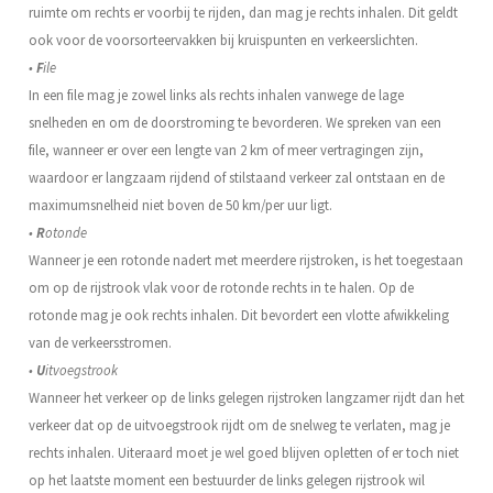
ruimte om rechts er voorbij te rijden, dan mag je rechts inhalen. Dit geldt
ook voor de voorsorteervakken bij kruispunten en verkeerslichten.
•
F
ile
In een file mag je zowel links als rechts inhalen vanwege de lage
snelheden en om de doorstroming te bevorderen. We spreken van een
file, wanneer er over een lengte van 2 km of meer vertragingen zijn,
waardoor er langzaam rijdend of stilstaand verkeer zal ontstaan en de
maximumsnelheid niet boven de 50 km/per uur ligt.
•
R
otonde
Wanneer je een rotonde nadert met meerdere rijstroken, is het toegestaan
om op de rijstrook vlak voor de rotonde rechts in te halen. Op de
rotonde mag je ook rechts inhalen. Dit bevordert een vlotte afwikkeling
van de verkeersstromen.
•
U
itvoegstrook
Wanneer het verkeer op de links gelegen rijstroken langzamer rijdt dan het
verkeer dat op de uitvoegstrook rijdt om de snelweg te verlaten, mag je
rechts inhalen. Uiteraard moet je wel goed blijven opletten of er toch niet
op het laatste moment een bestuurder de links gelegen rijstrook wil