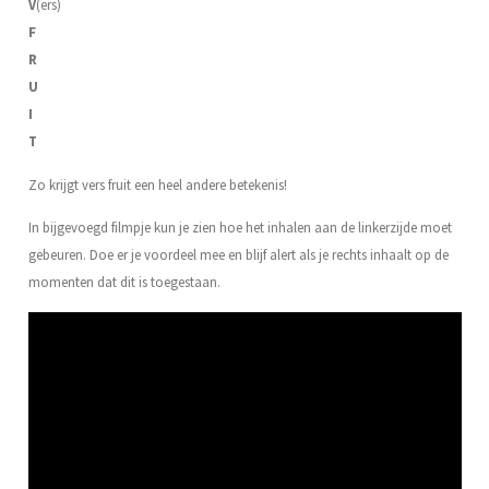
V
(ers)
F
R
U
I
T
Zo krijgt vers fruit een heel andere betekenis!
In bijgevoegd filmpje kun je zien hoe het inhalen aan de linkerzijde moet
gebeuren. Doe er je voordeel mee en blijf alert als je rechts inhaalt op de
momenten dat dit is toegestaan.