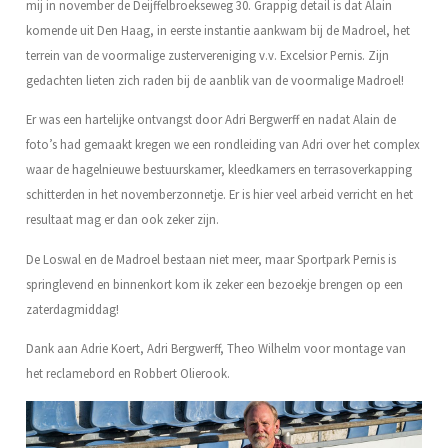
mij in november de Deijffelbroekseweg 30. Grappig detail is dat Alain
komende uit Den Haag, in eerste instantie aankwam bij de Madroel, het
terrein van de voormalige zustervereniging v.v. Excelsior Pernis. Zijn
gedachten lieten zich raden bij de aanblik van de voormalige Madroel!
Er was een hartelijke ontvangst door Adri Bergwerff en nadat Alain de
foto’s had gemaakt kregen we een rondleiding van Adri over het complex
waar de hagelnieuwe bestuurskamer, kleedkamers en terrasoverkapping
schitterden in het novemberzonnetje. Er is hier veel arbeid verricht en het
resultaat mag er dan ook zeker zijn.
De Loswal en de Madroel bestaan niet meer, maar Sportpark Pernis is
springlevend en binnenkort kom ik zeker een bezoekje brengen op een
zaterdagmiddag!
Dank aan Adrie Koert, Adri Bergwerff, Theo Wilhelm voor montage van
het reclamebord en Robbert Olierook.